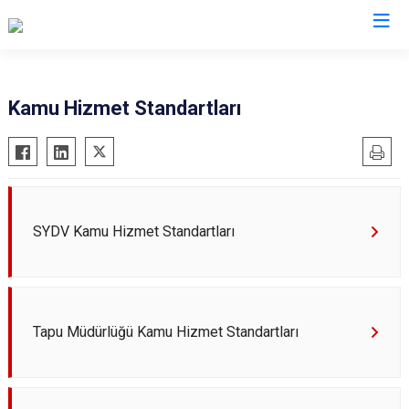
Elazığ
Kamu Hizmet Standartları
Ağın
Keban
Alacakaya
Kovancılar
Arıcak
Maden
Baskil
Palu
SYDV Kamu Hizmet Standartları
Karakoçan
Sivrice
Tapu Müdürlüğü Kamu Hizmet Standartları